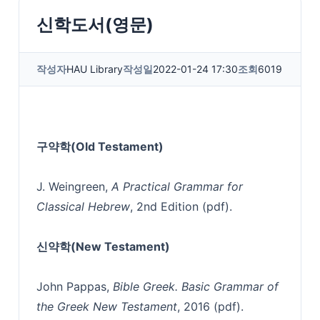
신학도서(영문)
작성자
HAU Library
작성일
2022-01-24 17:30
조회
6019
구약학(Old Testament)
J. Weingreen,
A Practical Grammar for
Classical Hebrew
, 2nd Edition (pdf).
신약학(New Testament)
John Pappas,
Bible Greek. Basic Grammar of
the Greek New Testament
, 2016 (pdf).