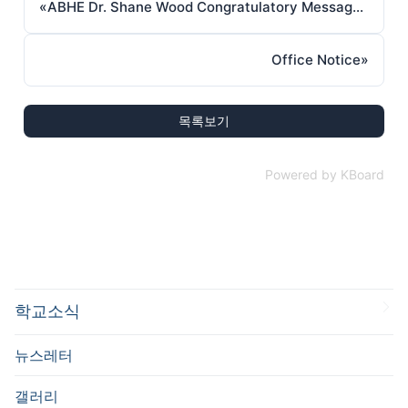
«
ABHE Dr. Shane Wood Congratulatory Message for the 30th Anniversary
Office Notice
»
목록보기
Powered by KBoard
학교소식
뉴스레터
갤러리