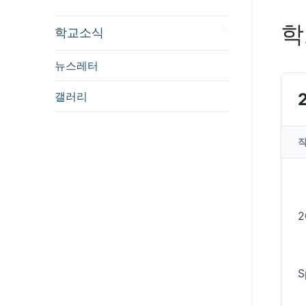
학
학교소식
뉴스레터
갤러리
2
S