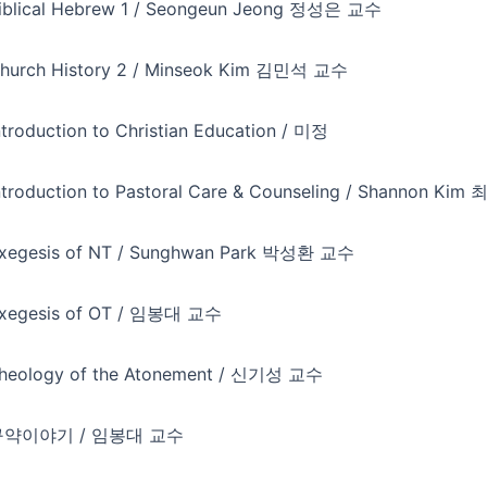
iblical Hebrew 1 / Seongeun Jeong 정성은 교수
hurch History 2 / Minseok Kim 김민석 교수
ntroduction to Christian Education / 미정
ntroduction to Pastoral Care & Counseling / Shannon K
xegesis of NT / Sunghwan Park 박성환 교수
xegesis of OT / 임봉대 교수
heology of the Atonement / 신기성 교수
구약이야기 / 임봉대 교수