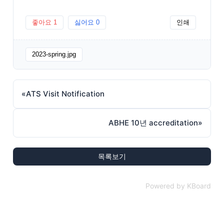
좋아요
1
싫어요
0
인쇄
2023-spring.jpg
«
ATS Visit Notification
ABHE 10년 accreditation
»
목록보기
Powered by KBoard