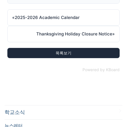
«
2025-2026 Academic Calendar
Thanksgiving Holiday Closure Notice
»
목록보기
Powered by KBoard
학교소식
뉴스레터