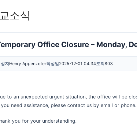
교소식
Temporary Office Closure – Monday, D
작성자
Henry Appenzeller
작성일
2025-12-01 04:34
조회
803
ue to an unexpected urgent situation, the office will be c
f you need assistance, please contact us by email or phone.
hank you for your understanding.