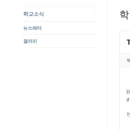
학
학교소식
뉴스레터
갤러리
D
I
T