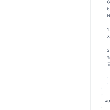
G
b
N
1
2
«
O