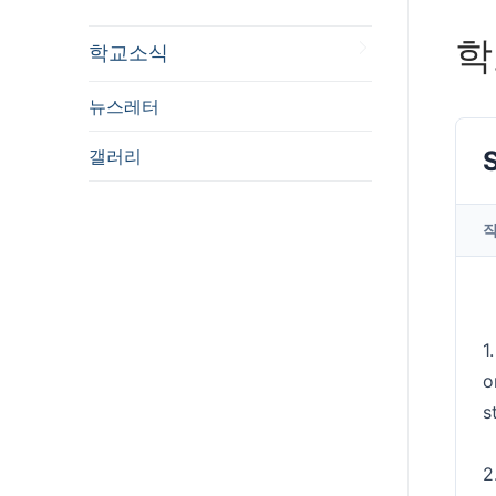
학
학교소식
뉴스레터
갤러리
1
o
s
2