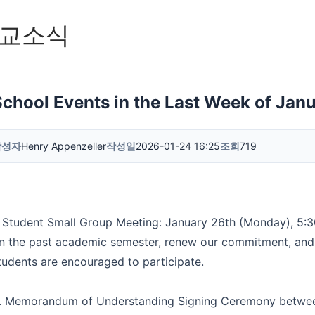
교소식
School Events in the Last Week of Jan
작성자
Henry Appenzeller
작성일
2026-01-24 16:25
조회
719
. Student Small Group Meeting: January 26th (Monday), 5:30
n the past academic semester, renew our commitment, and
tudents are encouraged to participate.
. Memorandum of Understanding Signing Ceremony between