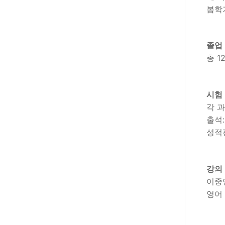
봄학
졸업
총 1
시험
각 과
출석:
성적평
강의
이중언
영어