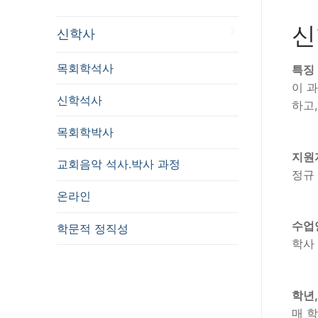
신
신학사
목회학석사
특징
이 
신학석사
하고
목회학박사
지원
교회음악 석사.박사 과정
정규
온라인
수업
학문적 정직성
학사
학년,
매 학