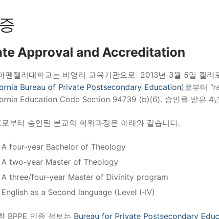
증
ate Approval and Accreditation
아펜젤러대학교는 비영리 교육기관으로 2013년 3월 5일 캘리포니
fornia Bureau of Private Postsecondary Education
)로부터 “rel
ifornia Education Code Section 94739 (b)(6). 승인을
PE로부터 승인된 본교의 학위과정은 아래와 같습니다.
A four-year Bachelor of Theology
A two-year Master of Theology
A three/four-year Master of Divinity program
English as a Second language (Level I-IV)
한 BPPE 인증 정보는
Bureau for Private Postsecondary Educ