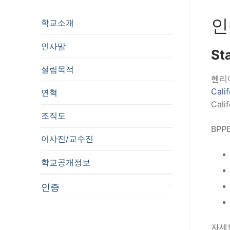
인
학교소개
인사말
St
설립목적
헨리
Cali
연혁
Cal
조직도
BP
이사진/교수진
학교공개정보
인증
자세