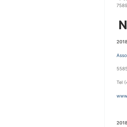
758
N
201
Asso
5585
Tel 
www.
201