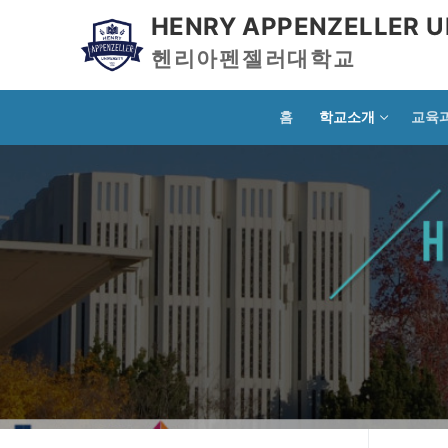
HENRY APPENZELLER U
헨리아펜젤러대학교
홈
학교소개
교육