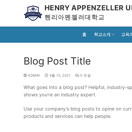
HENRY APPENZELLER U
헨리아펜젤러대학교
홈
학교소개
교육
Blog Post Title
ADMIN
4월 13, 2021
0 댓글
What goes into a blog post? Helpful, industry-sp
shows you’re an industry expert.
Use your company’s blog posts to opine on cur
products and services can help people.