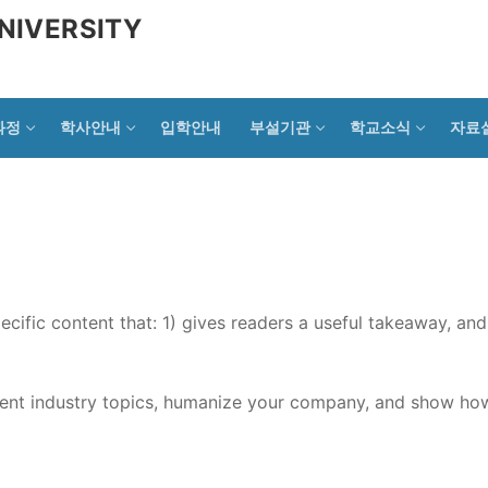
NIVERSITY
과정
학사안내
입학안내
부설기관
학교소식
자료
ecific content that: 1) gives readers a useful takeaway, and
rent industry topics, humanize your company, and show ho